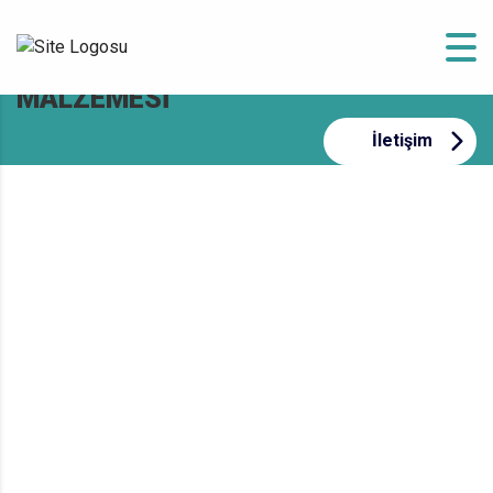
İKS KRISTALIZE SU YALITIM
MALZEMESI
İletişim